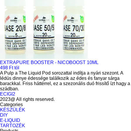
EXTRAPURE BOOSTER - NICOBOOST 10ML
498 Ft tól
A Pulp a The Liquid Pod sorozattal indítja a nyári szezont. A
lédús dinnye édessége találkozik az édes és fanyar sárga
barackkal. Friss háttérrel, ez a szezonális duó frissítő ízt hagy a
szádban.
ECIGI2
2023@ All rights reserved.
Categories
KÉSZÜLÉK
DIY
E-LIQUID
TARTOZÉK
Products