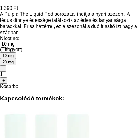
1 390 Ft
A Pulp a The Liquid Pod sorozattal indítja a nyári szezont. A
lédús dinnye édessége találkozik az édes és fanyar sárga
barackkal. Friss háttérrel, ez a szezonális duó frissítő ízt hagy a
szádban.
Nicotine:
10 mg
(Elfogyott)
10 mg
20 mg
-
1
+
Kosárba
Kapcsolódó termékek: