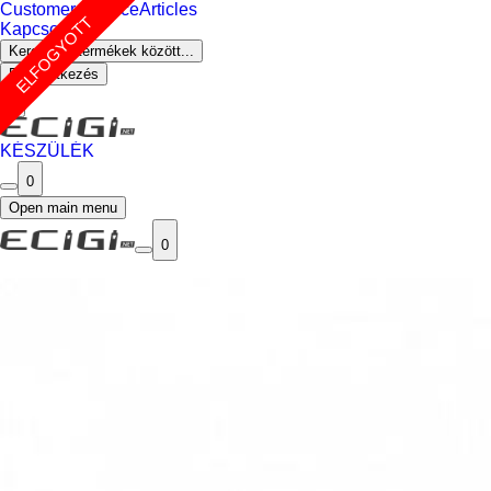
Customer Service
Articles
ELFOGYOTT
Kapcsolat
Keresés a termékek között...
Bejelentkezés
0
KÉSZÜLÉK
0
Open main menu
0