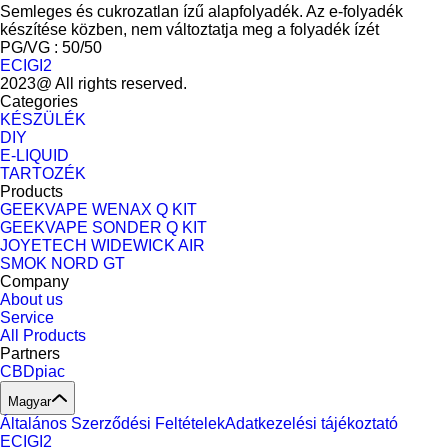
Semleges és cukrozatlan ízű alapfolyadék. Az e-folyadék
készítése közben, nem változtatja meg a folyadék ízét
PG/VG : 50/50
ECIGI2
2023@ All rights reserved.
Categories
KÉSZÜLÉK
DIY
E-LIQUID
TARTOZÉK
Products
GEEKVAPE WENAX Q KIT
GEEKVAPE SONDER Q KIT
JOYETECH WIDEWICK AIR
SMOK NORD GT
Company
About us
Service
All Products
Partners
CBDpiac
Magyar
Általános Szerződési Feltételek
Adatkezelési tájékoztató
ECIGI2