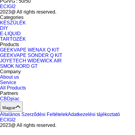
PG/VG : 50/50
ECIGI2
2023@ All rights reserved.
Categories
KÉSZÜLÉK
DIY
E-LIQUID
TARTOZÉK
Products
GEEKVAPE WENAX Q KIT
GEEKVAPE SONDER Q KIT
JOYETECH WIDEWICK AIR
SMOK NORD GT
Company
About us
Service
All Products
Partners
CBDpiac
Magyar
Általános Szerződési Feltételek
Adatkezelési tájékoztató
ECIGI2
2023@ All rights reserved.