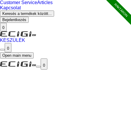
Customer Service
Articles
RAKTÁRON
Kapcsolat
Keresés a termékek között...
Bejelentkezés
0
KÉSZÜLÉK
0
Open main menu
0