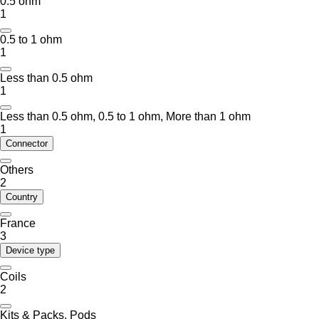
0.5 ohm
1
0.5 to 1 ohm
1
Less than 0.5 ohm
1
Less than 0.5 ohm, 0.5 to 1 ohm, More than 1 ohm
1
Connector
Others
2
Country
France
3
Device type
Coils
2
Kits & Packs, Pods