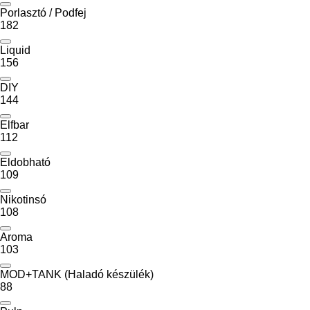
Porlasztó / Podfej
182
Liquid
156
DIY
144
Elfbar
112
Eldobható
109
Nikotinsó
108
Aroma
103
MOD+TANK (Haladó készülék)
88