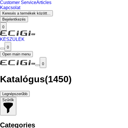
Customer Service
Articles
Kapcsolat
Keresés a termékek között...
Bejelentkezés
0
KÉSZÜLÉK
0
Open main menu
0
Katalógus
(1450)
Legnépszerűbb
Szűrők
Categories