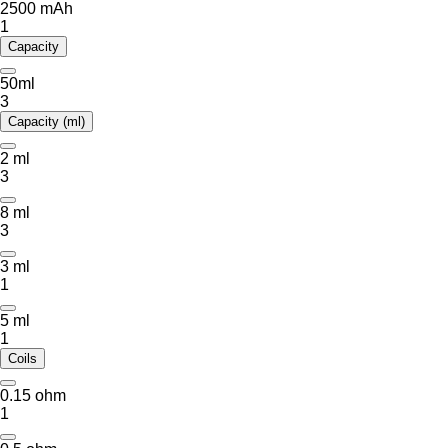
2500 mAh
1
Capacity
50ml
3
Capacity (ml)
2 ml
3
8 ml
3
3 ml
1
5 ml
1
Coils
0.15 ohm
1