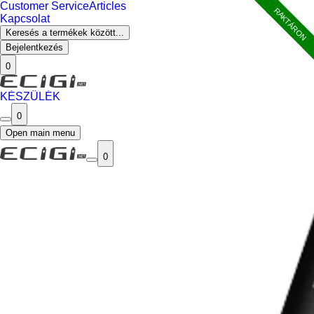
Customer Service
Articles
RAKTÁRON
Kapcsolat
Keresés a termékek között...
Bejelentkezés
0
KÉSZÜLÉK
0
Open main menu
0