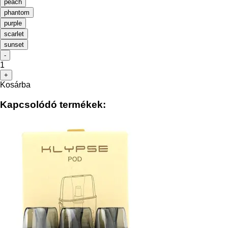
peach
phantom
purple
scarlet
sunset
-
1
+
Kosárba
Kapcsolódó termékek: