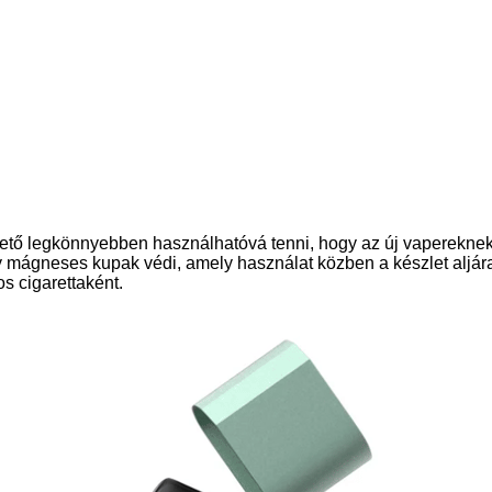
hető legkönnyebben használhatóvá tenni, hogy az új vapereknek n
gy mágneses kupak védi, amely használat közben a készlet aljára
s cigarettaként.