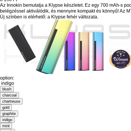
Az Innokin bemutatja a Klypse készletet. Ez egy 700 mAh-s pod
belégzéssel aktiválódik, és mennyire kompakt és könnyű! Az M
Új színben is elérhető: a Klypse fehér változata.
option:
indigo
blush
charcoal
chartreuse
gold
graphite
indigo
mint