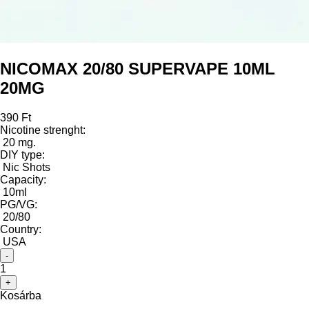
NICOMAX 20/80 SUPERVAPE 10ML
20MG
390 Ft
Nicotine strenght:
20 mg.
DIY type:
Nic Shots
Capacity:
10ml
PG/VG:
20/80
Country:
USA
-
1
+
Kosárba