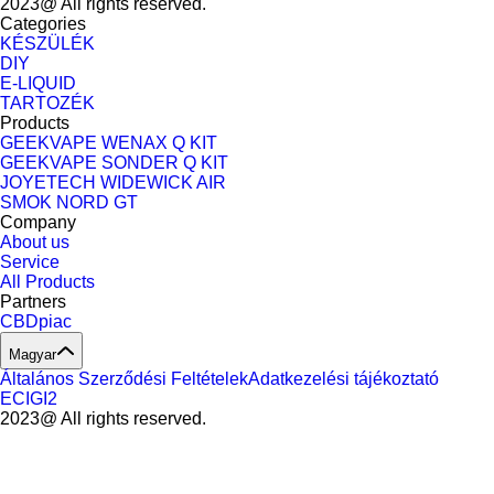
2023@ All rights reserved.
Categories
KÉSZÜLÉK
DIY
E-LIQUID
TARTOZÉK
Products
GEEKVAPE WENAX Q KIT
GEEKVAPE SONDER Q KIT
JOYETECH WIDEWICK AIR
SMOK NORD GT
Company
About us
Service
All Products
Partners
CBDpiac
Magyar
Általános Szerződési Feltételek
Adatkezelési tájékoztató
ECIGI2
2023@ All rights reserved.