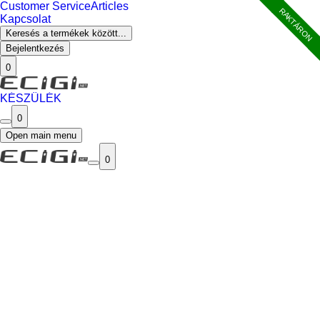
Customer Service
Articles
RAKTÁRON
Kapcsolat
Keresés a termékek között...
Bejelentkezés
0
KÉSZÜLÉK
0
Open main menu
0