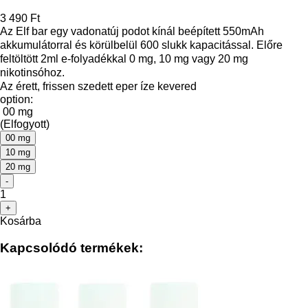
3 490 Ft
Az Elf bar egy vadonatúj podot kínál beépített 550mAh
akkumulátorral és körülbelül 600 slukk kapacitással. Előre
feltöltött 2ml e-folyadékkal 0 mg, 10 mg vagy 20 mg
nikotinsóhoz.
Az érett, frissen szedett eper íze kevered
option:
00 mg
(Elfogyott)
00 mg
10 mg
20 mg
-
1
+
Kosárba
Kapcsolódó termékek: